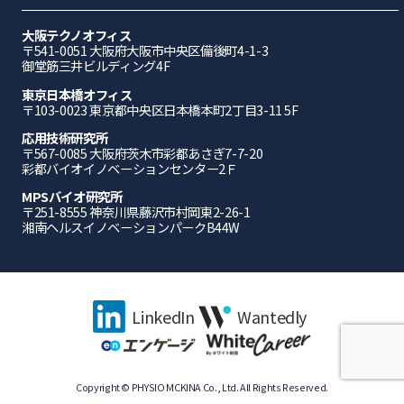
大阪テクノオフィス
〒541-0051 ⼤阪府⼤阪市中央区備後町4-1-3
御堂筋三井ビルディング4F
東京日本橋オフィス
〒103-0023 東京都中央区日本橋本町2丁目3-11 5F
応⽤技術研究所
〒567-0085 ⼤阪府茨⽊市彩都あさぎ7-7-20
彩都バイオイノベーションセンター2Ｆ
MPSバイオ研究所
〒251-8555 神奈川県藤沢市村岡東2-26-1
湘南ヘルスイノベーションパークB44W
LinkedIn
Wantedly
Copyright © PHYSIO MCKINA Co., Ltd. All Rights Reserved.