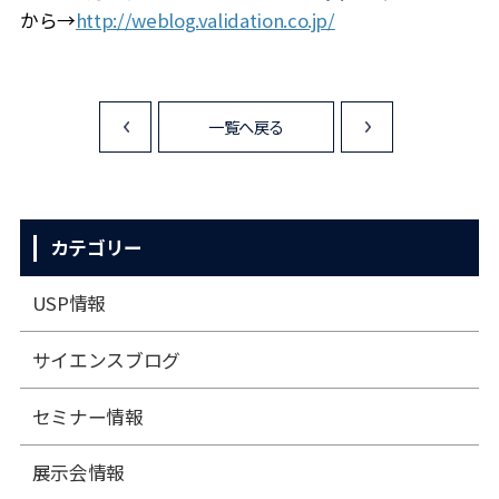
から→
http://weblog.validation.co.jp/
一覧へ戻る
<
>
カテゴリー
USP情報
サイエンスブログ
セミナー情報
展⽰会情報