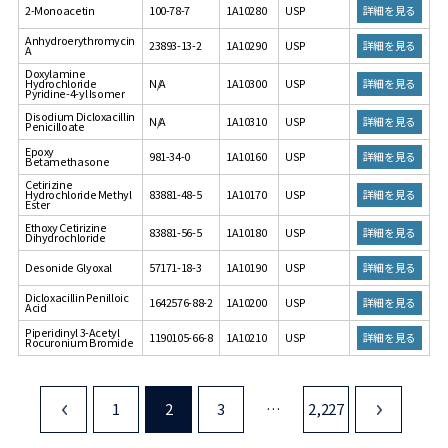
詳細を見る
2-Monoacetin
100-78-7
1A10280
USP
Anhydroerythromycin
詳細を見る
23893-13-2
1A10290
USP
A
Doxylamine
詳細を見る
Hydrochloride
N/A
1A10300
USP
Pyridine-4-yl Isomer
Disodium Dicloxacillin
詳細を見る
N/A
1A10310
USP
Penicilloate
Epoxy
詳細を見る
981-34-0
1A10160
USP
Betamethasone
Cetirizine
詳細を見る
Hydrochloride Methyl
83881-48-5
1A10170
USP
Ester
Ethoxy Cetirizine
詳細を見る
83881-56-5
1A10180
USP
Dihydrochloride
詳細を見る
Desonide Glyoxal
57171-18-3
1A10190
USP
Dicloxacillin Penilloic
詳細を見る
1642576-88-2
1A10200
USP
Acid
Piperidinyl 3-Acetyl
詳細を見る
1190105-66-8
1A10210
USP
Rocuronium Bromide
1
<
2
3
…
2,227