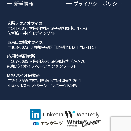
新着情報
プライバシーポリシー
大阪テクノオフィス
〒541-0051 ⼤阪府⼤阪市中央区備後町4-1-3
御堂筋三井ビルディング4F
東京日本橋オフィス
〒103-0023 東京都中央区日本橋本町2丁目3-11 5F
応⽤技術研究所
〒567-0085 ⼤阪府茨⽊市彩都あさぎ7-7-20
彩都バイオイノベーションセンター2Ｆ
MPSバイオ研究所
〒251-8555 神奈川県藤沢市村岡東2-26-1
湘南ヘルスイノベーションパークB44W
LinkedIn
Wantedly