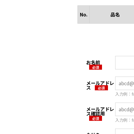
No.
品名
お名前
メールアドレ
ス
⼊⼒例：fo
メールアドレ
ス確認用
⼊⼒例：fo