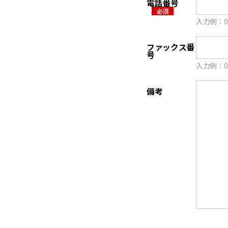
電話番号
⼊⼒例：03-
ファックス番
号
⼊⼒例：03-
備考