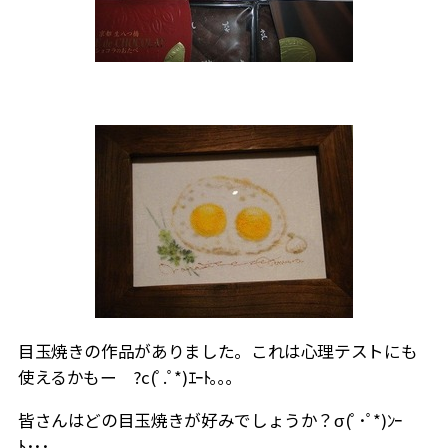
目玉焼きの作品がありました。これは心理テストにも
使えるかもー ?c(ﾟ.ﾟ*)ｴｰﾄ｡｡｡
皆さんはどの目玉焼きが好みでしょうか？σ(ﾟ･ﾟ*)ﾝｰ
ﾄ･･･