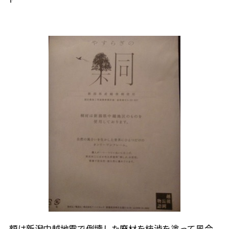
額は新潟中越地震で倒壊した廃材を柿渋を塗って風合